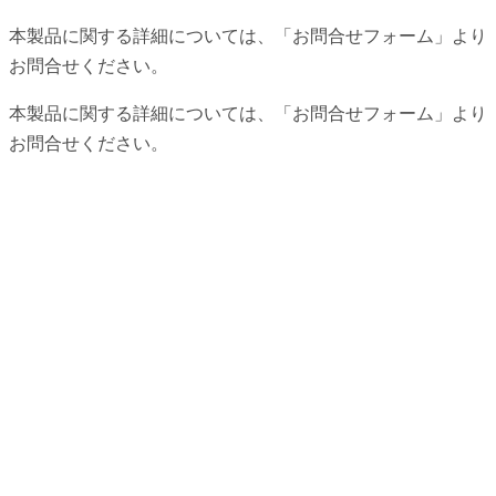
本製品に関する詳細については、「お問合せフォーム」より
お問合せください。
本製品に関する詳細については、「お問合せフォーム」より
お問合せください。
ドゥニ タイラン
899/31-36 Moo 21
ソイティーディンタイ（チョンシリパークランド）
10540 タイ王国 サムットプラカーン県 バンプリーヤイ市 クロン・
アー・ザー通り
ドゥニ タイランド
電子メール：
center@duni.co.th
電話番号：+66 2 1819717
Fax番号：+66 2 1819718
株式会社近鉄百貨店